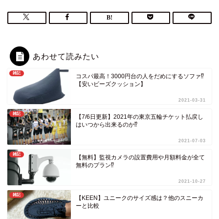
あわせて読みたい
雑記
コスパ最高！3000円台の人をだめにするソファ⁉
【安いビーズクッション】
2021-03-31
雑記
【7/6日更新】2021年の東京五輪チケット払戻し
はいつから出来るのか⁉
2021-07-03
雑記
【無料】監視カメラの設置費用や月額料金が全て
無料のプラン⁉
2021-10-27
雑記
【KEEN】ユニークのサイズ感は？他のスニーカ
ーと比較