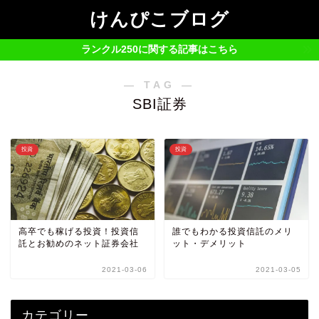
けんぴこブログ
ランクル250に関する記事はこちら
― TAG ―
SBI証券
投資
投資
高卒でも稼げる投資！投資信
誰でもわかる投資信託のメリ
託とお勧めのネット証券会社
ット・デメリット
2021-03-06
2021-03-05
カテゴリー