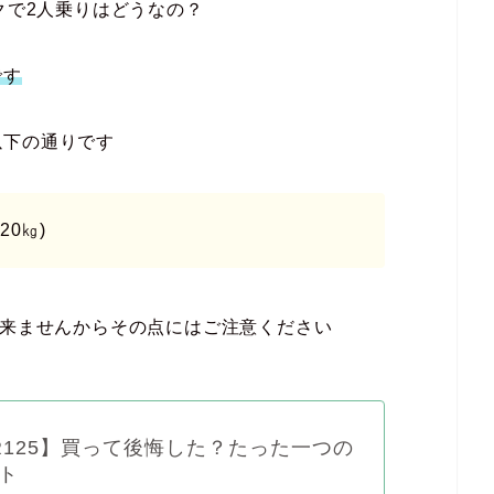
クで2人乗りはどうなの？
です
以下の通りです
20㎏)
出来ません
からその点にはご注意ください
-R125】買って後悔した？たった一つの
ト