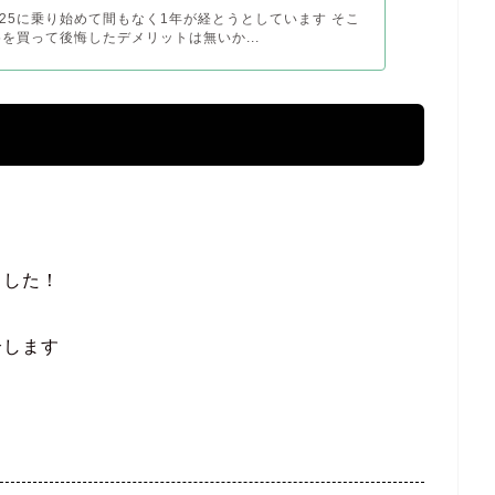
R125に乗り始めて間もなく1年が経とうとしています そこ
25を買って後悔したデメリットは無いか...
ました！
介します