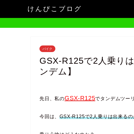
けんぴこブログ
バイク
GSX-R125で2人乗
ンデム】
GSX-R125
先日、私の
でタンデムツー
今回は、
GSX-R125で2人乗りは出来る