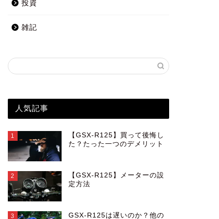
投資
雑記
人気記事
【GSX-R125】買って後悔し
1
た？たった一つのデメリット
【GSX-R125】メーターの設
2
定方法
GSX-R125は遅いのか？他の
3