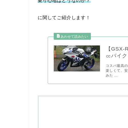
乗り心地はどうなのか？
に関してご紹介します！
【GSX
㏄バイク
コスパ最高の
楽しくて、安
みた ...